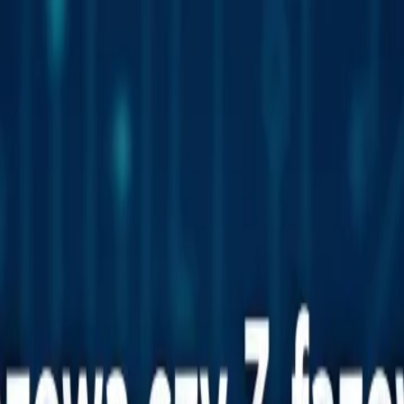
la domu